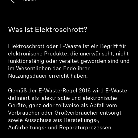
Home
Kopfhörer-Ersatzteile & Zubehör
Was ist Elektroschrott?
Hearing
Elektroschrott oder E-Waste ist ein Begriff für
Hearing
elektronische Produkte, die unerwünscht, nicht
funktionsfähig oder veraltet geworden sind und
TV-Kopfhörer
im Wesentlichen das Ende ihrer
Nutzungsdauer erreicht haben.
Ressourcen zum Thema Hören
Gemäß der E-Waste-Regel 2016 wird E-Waste
definiert als ‚elektrische und elektronische
Original-Hörteile & Zubehör
Geräte, ganz oder teilweise als Abfall vom
Verbraucher oder Großverbraucher entsorgt
sowie Ausschuss aus Herstellungs-,
Soundbars
Aufarbeitungs- und Reparaturprozessen.