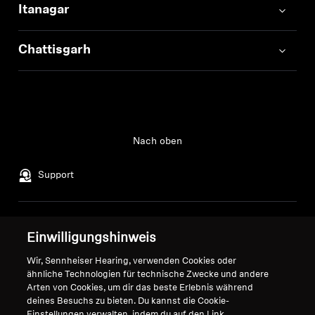
Itanagar
Chattisgarh
Nach oben
Support
Impressum
Unser Unternehmen
Einwilligungshinweis
Über uns
Vertrag widerrufen
Wir, Sennheiser Hearing, verwenden Cookies oder
Karriere bei Sonova
ähnliche Technologien für technische Zwecke und andere
Pressekontakte
Globale Datenschutzrichtlinie
Arten von Cookies, um dir das beste Erlebnis während
Newsroom
Allgemeine
deines Besuchs zu bieten. Du kannst die Cookie-
Sennheiser Consumer
Einstellungen verwalten, indem du auf den Link