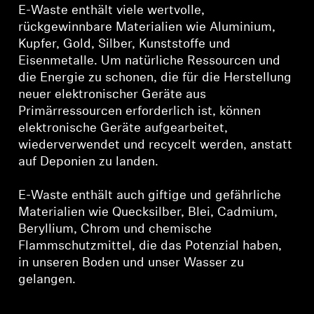
AMBEO Soundbars und Subs
E-Waste enthält viele wertvolle,
rückgewinnbare Materialien wie Aluminium,
AMBEO entdecken
Kupfer, Gold, Silber, Kunststoffe und
Eisenmetalle. Um natürliche Ressourcen und
die Energie zu schonen, die für die Herstellung
AMBEO Ersatzteile & Zubehör
neuer elektronischer Geräte aus
Primärressourcen erforderlich ist, können
elektronische Geräte aufgearbeitet,
Entdecken
wiederverwendet und recycelt werden, anstatt
auf Deponien zu landen.
Über uns
E-Waste enthält auch giftige und gefährliche
Innovationen
Materialien wie Quecksilber, Blei, Cadmium,
Beryllium, Chrom und chemische
Soundspace
Flammschutzmittel, die das Potenzial haben,
in unseren Boden und unser Wasser zu
gelangen.
Support