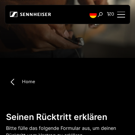
Zum Inhalt springen
Artikel i
0
Suchfenster öffn
Kopfhörer
Konnektivität
Style
Home
Verwendungszweck
Serie
Bluetooth Dongles
Seinen Rücktritt erklären
Bitte fülle das folgende Formular aus, um deinen
Empfohlene Kopfhörer