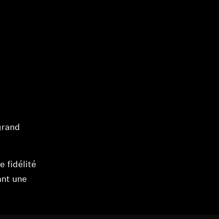
grand
 fidélité
ant une
e