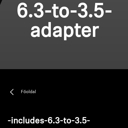
6.3-to-3.5-
adapter
Főoldal
-includes-6.3-to-3.5-