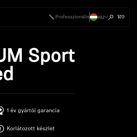
HU
Összes
Professzionális
0
Keresési abl
M Sport
ed
1 év gyártói garancia
Korlátozott készlet