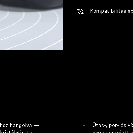
Kompatibilitás s
Bejelentkezés szükséges
Jelentkezz be fiókodba, hogy termékeket adj a
kívánságlistádhoz, és megtekinthesd a korábban mentett
tételeidet.
Bejelentkezés
thoz hangolva —
Ütés-, por- és v
kristálytiszta
vagy por miatt 