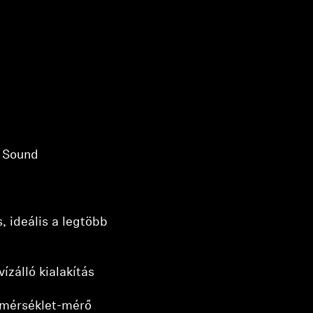
t Sound
s, ideális a legtöbb
vízálló kialakítás
őmérséklet-mérő