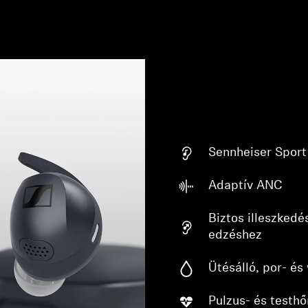
Sennheiser Spor
Adaptív ANC
Biztos illeszkedé
edzéshez
Ütésálló, por- és 
Pulzus- és testh