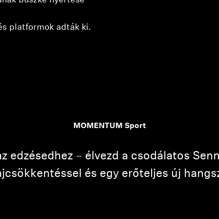
jának büszke nyertese*
s platformok adták ki.
MOMENTUM Sport
 az edzésedhez – élvezd a csodálatos Sen
ajcsökkentéssel és egy erőteljes új hangs