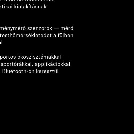
tikai kialakításnak
sítménymérő szenzorok — mérd
 testhőmérsékletedet a fülben
al
sportos ökoszisztémákkal —
sportórákkal, applikációkkal
 Bluetooth-on keresztül