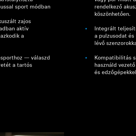
zussal sport módban
rendelkező akusz
köszönhetően.
uszált zajos
adban aktív
Integrált telje
mazkodik a
a pulzusodat és
lévő szenzorokk
 sporthoz — válaszd
Kompatibilitás 
retét a tartós
használd vezető 
és edzőgépekkel