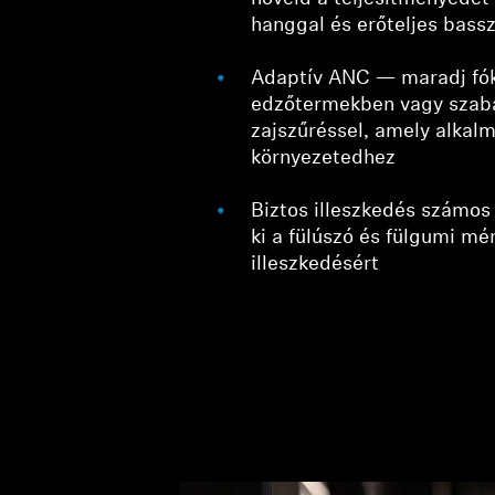
hanggal és erőteljes bass
Adaptív ANC — maradj fók
edzőtermekben vagy szab
zajszűréssel, amely alkal
környezetedhez
Biztos illeszkedés számos
ki a fülúszó és fülgumi mé
illeszkedésért