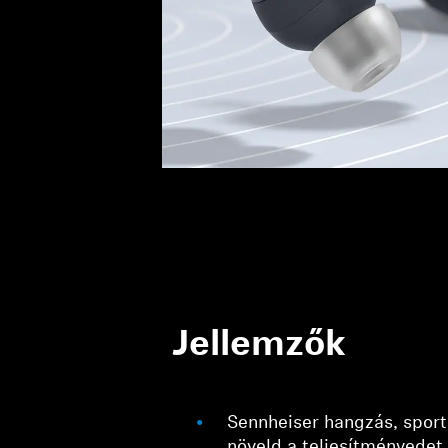
Jellemzők
Sennheiser hangzás, spor
növeld a teljesítményedet 