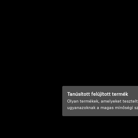
Tanúsított felújított termék
Olyan termékek, amelyeket tesztelt
ugyanazoknak a magas minőségi sz