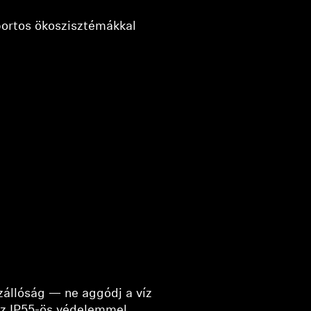
portos ökoszisztémákkal
ízállóság — ne aggódj a víz
az IP55-ös védelemmel