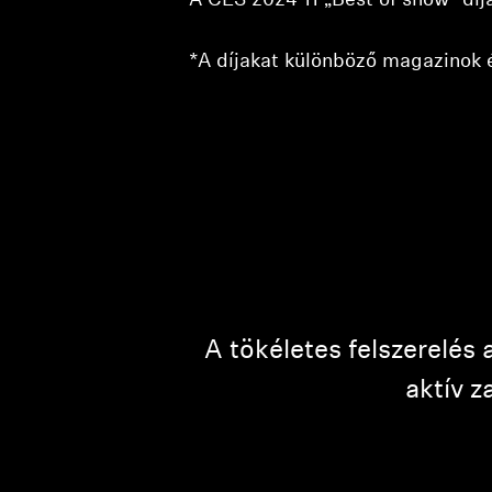
A CES 2024 11 „Best of show" dí
*A díjakat különböző magazinok é
A tökéletes felszerelés
aktív z