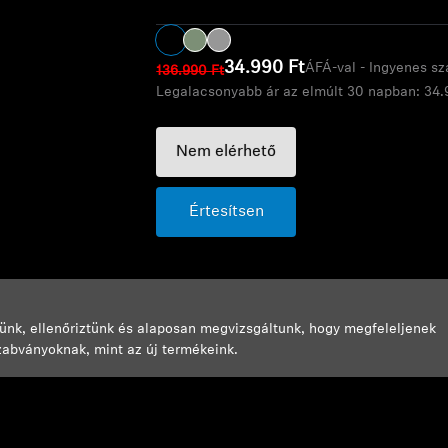
34.990 Ft
ÁFÁ-val - Ingyenes szá
136.990 Ft
Legalacsonyabb ár az elmúlt 30 napban:
34.
Nem elérhető
Értesítsen
ünk, ellenőriztünk és alaposan megvizsgáltunk, hogy megfeleljenek
abványoknak, mint az új termékeink.