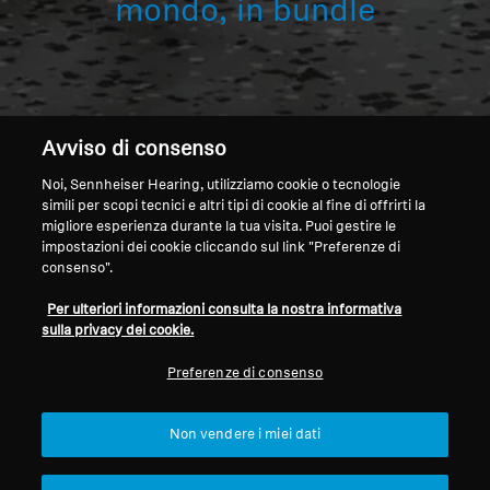
mondo, in bundle
Professional
Avviso di consenso
Noi, Sennheiser Hearing, utilizziamo cookie o tecnologie
simili per scopi tecnici e altri tipi di cookie al fine di offrirti la
Home
migliore esperienza durante la tua visita. Puoi gestire le
impostazioni dei cookie cliccando sul link "Preferenze di
consenso".
Per ulteriori informazioni consulta la nostra informativa
Il suono più immersivo al mondo, in bundle
sulla privacy dei cookie.
Le soundbar AMBEO offrono un'esperienza
Preferenze di consenso
cinematografica mozzafiato che garantisce
che le serate film non saranno mai più le
Non vendere i miei dati
stesse. Vivi un suono immersivo unico da un
singolo dispositivo che ricrea un home theater