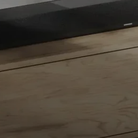
Ricambi e accessori per cuffie
Udito
Udito per categoria
Cuffie TV per l'ascolto
Risorse per l'udito
Ricambi e accessori originali per l'udito
Soundbar