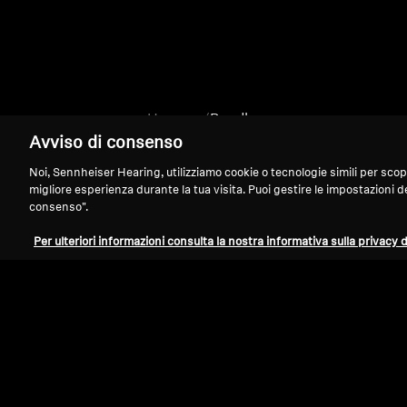
Home
Bundle
Avviso di consenso
Noi, Sennheiser Hearing, utilizziamo cookie o tecnologie simili per scopi tec
migliore esperienza durante la tua visita. Puoi gestire le impostazioni d
consenso".
Per ulteriori informazioni consulta la nostra informativa sulla privacy d
Assistenza
Note Legali
Recedi dal contratto