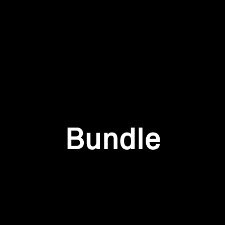
Accesso richiesto
Accedi al tuo account per aggiungere prodotti alla tua lista
dei desideri e visualizzare gli articoli salvati in precedenza.
Login
Bundle