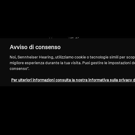
Home
IE 8i
Avviso di consenso
Noi, Sennheiser Hearing, utilizziamo cookie o tecnologie simili per scopi tec
migliore esperienza durante la tua visita. Puoi gestire le impostazioni d
consenso".
Per ulteriori informazioni consulta la nostra informativa sulla privacy d
Assistenza
Note Legali
Recedi dal contratto