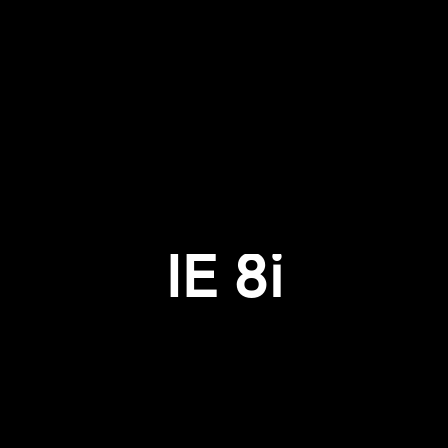
Accesso richiesto
Accedi al tuo account per aggiungere prodotti alla tua lista
dei desideri e visualizzare gli articoli salvati in precedenza.
Login
IE 8i