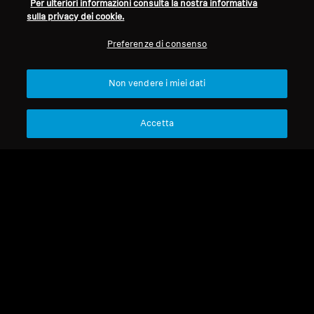
Per ulteriori informazioni consulta la nostra informativa
sulla privacy dei cookie.
Refurbished
Refurbished
Preferenze di consenso
Ricambi e accessori
Ricambi e accessori
Non vendere i miei dati
Cavo per serie IE, 1,20 m,
Gommini in schiuma per
jack da 3,5 mm, con
serie IE, nero
Accetta
microfono, intrecciato
69,00 €
19,90 €
Prezzo più basso negli ultimi
Prezzo più basso negli ultimi
30 giorni:
69,00 €
30 giorni:
19,90 €
Aggiungi al carrello
Aggiungi al carrello