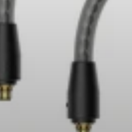
Ricambi e accessori per cuffie
Udito
Udito per categoria
Cuffie TV per l'ascolto
Risorse per l'udito
Ricambi e accessori originali per l'udito
Soundbar