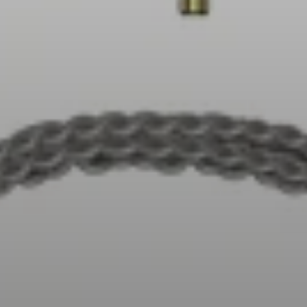
AMBEO Soundbar e Sub
Scopri AMBEO
Ricambi e accessori AMBEO
Esplora
Chi siamo
Innovazioni
Sound Space
Assistenza