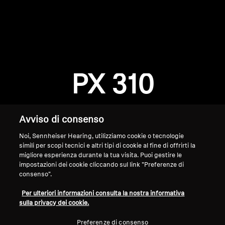
AMBEO Soundbar e Sub
Scopri AMBEO
Accesso richiesto
Ricambi e accessori AMBEO
Accedi al tuo account per aggiungere prodotti
alla tua lista dei desideri e visualizzare gli
PX 310
articoli salvati in precedenza.
Esplora
Login
Avviso di consenso
Chi siamo
Noi, Sennheiser Hearing, utilizziamo cookie o tecnologie
simili per scopi tecnici e altri tipi di cookie al fine di offrirti la
Innovazioni
migliore esperienza durante la tua visita. Puoi gestire le
impostazioni dei cookie cliccando sul link "Preferenze di
Sound Space
consenso".
Home
Per ulteriori informazioni consulta la nostra informativa
sulla privacy dei cookie.
Assistenza
Preferenze di consenso