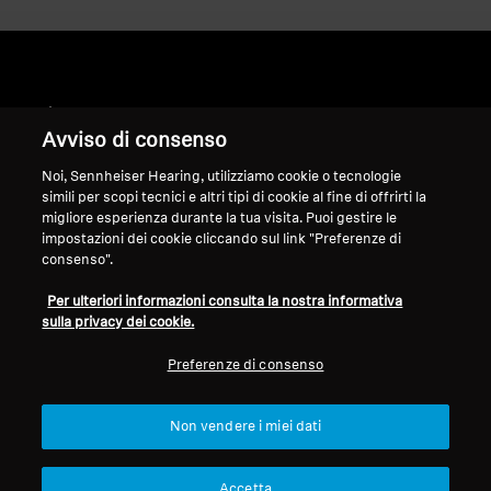
Home
Avviso di consenso
Noi, Sennheiser Hearing, utilizziamo cookie o tecnologie
simili per scopi tecnici e altri tipi di cookie al fine di offrirti la
migliore esperienza durante la tua visita. Puoi gestire le
NL_Intelis_HD 5XX Series
impostazioni dei cookie cliccando sul link "Preferenze di
consenso".
Ordina
Per ulteriori informazioni consulta la nostra informativa
sulla privacy dei cookie.
Preferenze di consenso
Non vendere i miei dati
Accetta