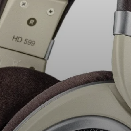
Ricambi e accessori per cuffie
Udito
Udito per categoria
Cuffie TV per l'ascolto
Risorse per l'udito
Ricambi e accessori originali per l'udito
Soundbar