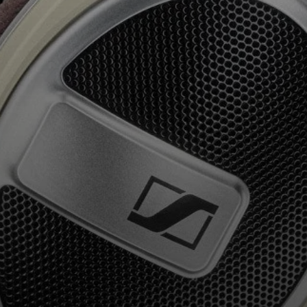
AMBEO Soundbar e Sub
Scopri AMBEO
Ricambi e accessori AMBEO
Esplora
Chi siamo
Innovazioni
Sound Space
Assistenza