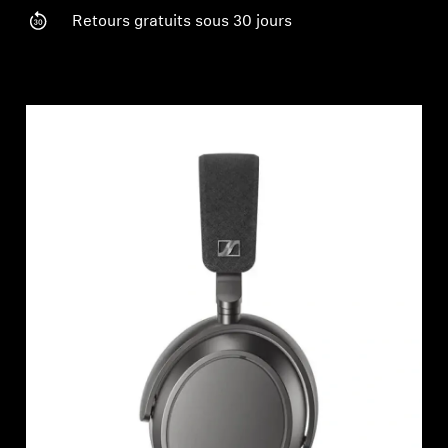
Barres de son et caissons de basses AMBEO
Retours gratuits sous 30 jours
Découvrez AMBEO
Pièces et accessoires AMBEO
Découvrir
À propos de nous
Innovations
Sound Space
Support