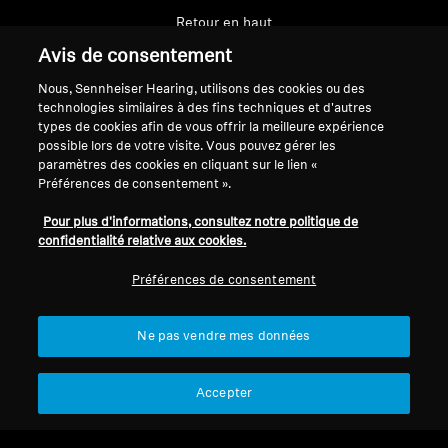
Retour en haut
Avis de consentement
Support
Nous, Sennheiser Hearing, utilisons des cookies ou des
technologies similaires à des fins techniques et d'autres
types de cookies afin de vous offrir la meilleure expérience
Mentions légales
Notre société
possible lors de votre visite. Vous pouvez gérer les
paramètres des cookies en cliquant sur le lien «
À propos de nous
Préférences de consentement ».
Se rétracter du contrat
Carrière chez Sonova
Contacts presse
Pour plus d'informations, consultez notre politique de
Politique de confidentialité
confidentialité relative aux cookies.
Salle de presse
globale
Ambassadeurs de la
Conditions générales de vente en
Préférences de consentement
marque Sennheiser
ligne aux consommateurs
Consumer
Politique de divulgation
Ne pas vendre mes données
coordonnée des vulnérabilités
Accepter