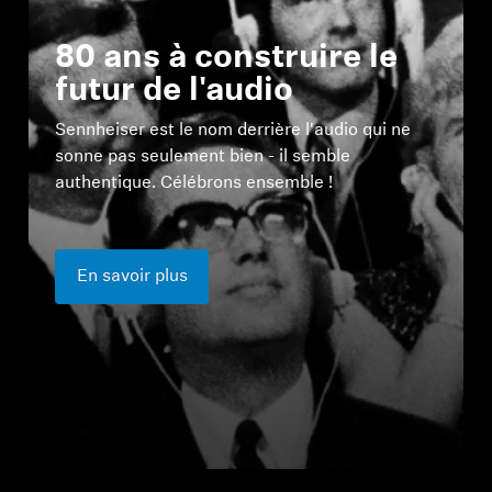
80 ans à construire le
futur de l'audio
Sennheiser est le nom derrière l'audio qui ne
sonne pas seulement bien - il semble
authentique. Célébrons ensemble !
En savoir plus