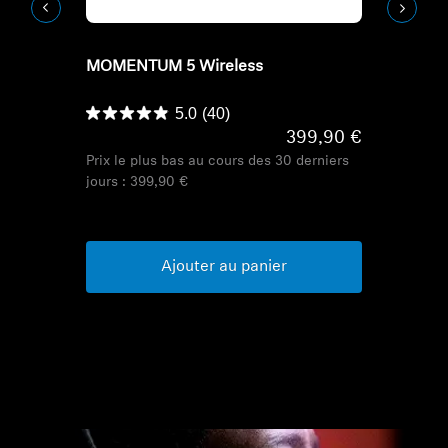
Refurbished
Refurbish
MOMENTUM 5 Wireless
Casques de l
HDB 630
5.0
(40)
399,90 €
Prix le plus bas au cours des 30 derniers
jours :
399,90 €
Prix le plu
jours :
499,
Ajouter au panier