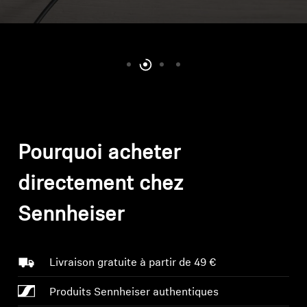
Pièces et accessoires
Audition
L'audition par catégorie
Pourquoi acheter
Casques TV Hearing
directement chez
Ressources auditives
Sennheiser
Pièces et accessoires Hearing d'origine
Livraison gratuite à partir de 49 €
Barres de son
Produits Sennheiser authentiques