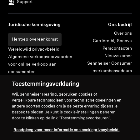
Support
Juridische kennisgeving
Ons bedrijf
Over ons
Herroep overeenkomst
Carrière bij Sonova
Perscontacten
Wereldwijd privacybeleid
Nieuwskamer
Algemene verkoopvoorwaarden
Sennheiser Consumer
voor online verkoop aan
merkambassadeurs
consumenten
Beleid voor gecoördineerde
Toestemmingsverklaring
openbaarmaking van
kwetsbaarheden
Wij, Sennheiser Hearing, gebruiken cookies of
vergelijkbare technologieën voor technische doeleinden en
andere soorten cookies om je de beste ervaring tijdens je
bezoek te bieden. Je kunt je cookie-instellingen beheren
door te klikken op de link "Toestemmingsvoorkeuren".
Colofon
Cookie-instellingen
Raadpleeg voor meer informatie ons cookieprivacybeleid.
Verklaring inzake digitale toegankelijkheid