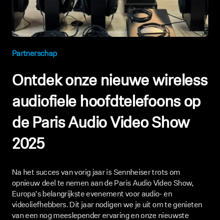
AMBEO soundbars en Subs
Ontdek AMBEO
Partnerschap
AMBEO-onderdelen en accessoires
Ontdek onze nieuwe wireless
Ontdekken
audiofiele hoofdtelefoons op
de Paris Audio Video Show
Over ons
2025
Innovaties
Sound Space
Na het succes van vorig jaar is Sennheiser trots om
opnieuw deel te nemen aan de Paris Audio Video Show,
Europa's belangrijkste evenement voor audio- en
videoliefhebbers. Dit jaar nodigen we je uit om te genieten
Support
van een nog meeslepender ervaring en onze nieuwste