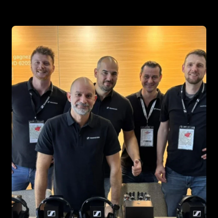
Koptelefoononderdelen en accessoires
Hearing
Gehoor per categorie
TV-koptelefoons voor gehoorondersteuning
Gehoorbronnen
Originele gehooronderdelengehoor en accessoires
Soundbars