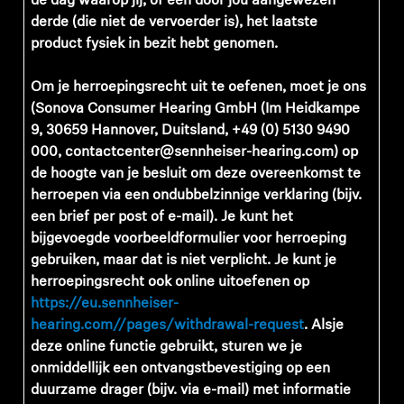
de dag waarop jij, of een door jou aangewezen
derde (die niet de vervoerder is), het laatste
product fysiek in bezit hebt genomen.
Om je herroepingsrecht uit te oefenen, moet je ons
(Sonova Consumer Hearing GmbH (Im Heidkampe
9, 30659 Hannover, Duitsland, +49 (0) 5130 9490
000, contactcenter@sennheiser-hearing.com) op
de hoogte van je besluit om deze overeenkomst te
herroepen via een ondubbelzinnige verklaring (bijv.
een brief per post of e-mail). Je kunt het
bijgevoegde voorbeeldformulier voor herroeping
gebruiken, maar dat is niet verplicht. Je kunt je
herroepingsrecht ook online uitoefenen op
https://eu.sennheiser-
hearing.com//pages/withdrawal-request
.
Als
je
deze online functie gebruikt, sturen we je
onmiddellijk een ontvangstbevestiging op een
duurzame drager (bijv. via e-mail) met informatie