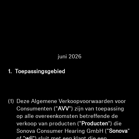
AMBEO soundbars en Subs
Ontdek AMBEO
AMBEO-onderdelen en accessoires
juni 2026
Ontdekken
1.
Toepassingsgebied
Over ons
Innovaties
(1)
Deze Algemene Verkoopvoorwaarden voor
Sound Space
Consumenten ("
AVV
") zijn van toepassing
op alle overeenkomsten betreffende de
verkoop van producten ("
Producten
") die
Sonova Consumer Hearing GmbH
("
Sonova
"
Support
of "
wij
") sluit met een klant die een