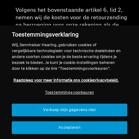
Volgens het bovenstaande artikel 6, lid 2,
nemen wij de kosten voor de retourzending
na herroeping voor onze rekening als de
klant het gratis retourlabel gebruikt. De
Toestemmingsverklaring
klant kan het retourlabel online downloaden
Wij, Sennheiser Hearing, gebruiken cookies of
via ons retourportaal.
vergelijkbare technologieën voor technische doeleinden en
andere soorten cookies om je de beste ervaring tijdens je
bezoek te bieden. Je kunt je cookie-instellingen beheren
door te klikken op de link "Toestemmingsvoorkeuren".
(4)
Geen herroepingsrecht
Raadpleeg voor meer informatie ons cookieprivacybeleid.
Let op: het wettelijke herroepingsrecht is
Toestemmingsvoorkeuren
niet van toepassing op alle goederen. In het
bijzonder is het herroepingsrecht niet van
Verkoop mijn gegevens niet
toepassing op:
Accepteren
·
de levering van goederen die niet
geprefabriceerd zijn en gebaseerd zijn