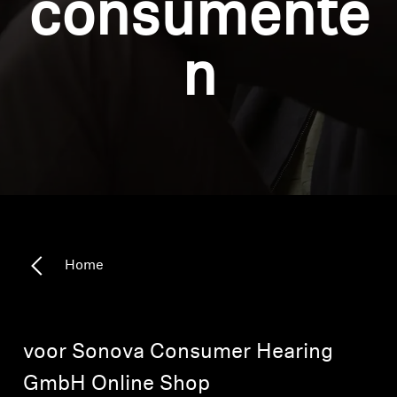
consumente
Koptelefoononderdelen en accessoires
n
Hearing
Gehoor per categorie
TV-koptelefoons voor gehoorondersteuning
Gehoorbronnen
Home
Originele gehooronderdelengehoor en accessoires
voor Sonova Consumer Hearing
Soundbars
GmbH Online Shop