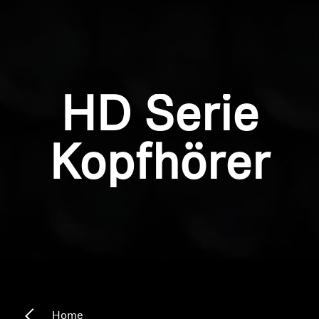
HD Serie
Kopfhörer
Home