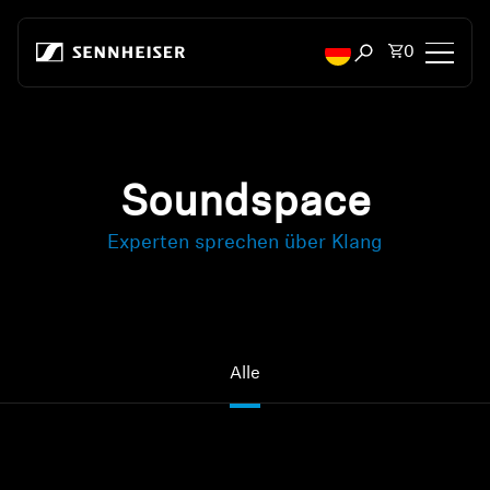
Zum Inhalt springen
Artikel i
0
Suchfenster öffn
Kopfhörer
Konnektivität
Soundspace
Experten sprechen über Klang
Style
Verwendungszweck
Serie
Alle
Bluetooth Dongles
Empfohlene Kopfhörer