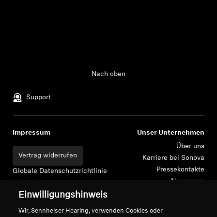
Kopfhörer-Ersatzteile & Zubehör
Hearing
Nach oben
Hearing
Support
TV-Kopfhörer
Ressourcen zum Thema Hören
Impressum
Unser Unternehmen
Über uns
Vertrag widerrufen
Original-Hörteile & Zubehör
Karriere bei Sonova
Pressekontakte
Globale Datenschutzrichtlinie
Newsroom
Allgemeine
Sennheiser Consumer
Geschäftsbedingungen für
Einwilligungshinweis
Soundbars
Markenbotschafter
Online-Verkäufe an Verbraucher
Wir, Sennheiser Hearing, verwenden Cookies oder