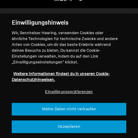
Kopfhörer-Ersatzteile & Zubehör
Impressum
Cookie-Einstellungen
Einwilligungshinweis
Erklärung zur digitalen Barrierefreiheit
Wir, Sennheiser Hearing, verwenden Cookies oder
© 2026 Sonova Consumer Hearing GmbH
Hearing
ähnliche Technologien für technische Zwecke und andere
Arten von Cookies, um dir das beste Erlebnis während
deines Besuchs zu bieten. Du kannst die Cookie-
Hearing
Wir akzeptieren:
Einstellungen verwalten, indem du auf den Link
„Einwilligungseinstellungen" klickst.
TV-Kopfhörer
Weitere Informationen findest du in unseren Cookie-
Datenschutzhinweisen.
Ressourcen zum Thema Hören
Einwilligungspräferenzen
Original-Hörteile & Zubehör
Meine Daten nicht verkaufen
Soundbars
Akzeptieren