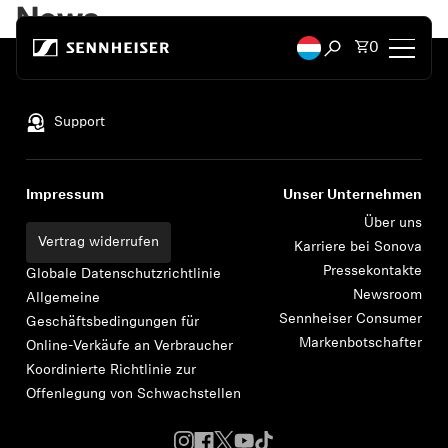
Zum Inhalt springen
News
Artikel i
0
Suchfenster öffn
Nach oben
Kopfhörer
Support
Konnektivität
Impressum
Unser Unternehmen
Style
Über uns
Vertrag widerrufen
Karriere bei Sonova
Pressekontakte
Verwendungszweck
Globale Datenschutzrichtlinie
Newsroom
Allgemeine
Sennheiser Consumer
Geschäftsbedingungen für
Serie
Markenbotschafter
Online-Verkäufe an Verbraucher
Koordinierte Richtlinie zur
Bluetooth Dongles
Offenlegung von Schwachstellen
Empfohlene Kopfhörer