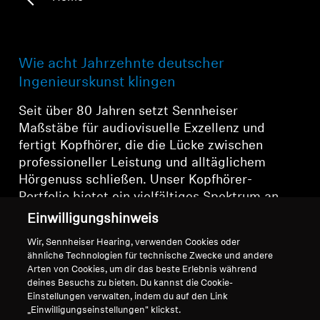
Wie acht Jahrzehnte deutscher
Ingenieurskunst klingen
Seit über 80 Jahren setzt Sennheiser
Maßstäbe für audiovisuelle Exzellenz und
fertigt Kopfhörer, die die Lücke zwischen
professioneller Leistung und alltäglichem
Hörgenuss schließen. Unser Kopfhörer-
Portfolio bietet ein vielfältiges Spektrum an
Styles, von den von Kritikern gefeierten
Einwilligungshinweis
audiophilen Legenden bis hin zu
Wir, Sennheiser Hearing, verwenden Cookies oder
preisgekrönten wireless-Innovationen, alle
ähnliche Technologien für technische Zwecke und andere
vereint durch unser Markenzeichen: das
Arten von Cookies, um dir das beste Erlebnis während
Engagement, die Zukunft des Audios zu
deines Besuchs zu bieten. Du kannst die Cookie-
Einstellungen verwalten, indem du auf den Link
gestalten.
„Einwilligungseinstellungen" klickst.