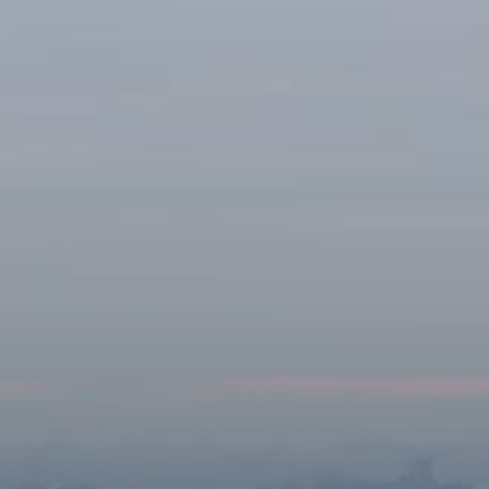
Kopfhörer-Ersatzteile & Zubehör
Hearing
Hearing
TV-Kopfhörer
Ressourcen zum Thema Hören
Original-Hörteile & Zubehör
Soundbars