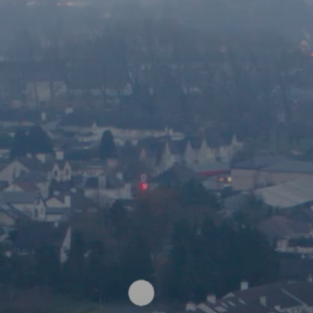
AMBEO Soundbars und Subs
AMBEO entdecken
AMBEO Ersatzteile & Zubehör
Entdecken
Über uns
Innovationen
Soundspace
Support