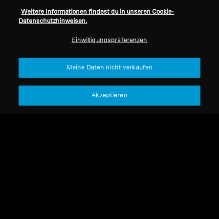
Weitere Informationen findest du in unseren Cookie-
Datenschutzhinweisen.
Alle Kopfhörer
Einwilligungspräferenzen
Sortieren
Meine Daten nicht verkaufen
Akzeptieren
Refurbished
Refurbished