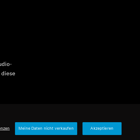
udio-
 diese
enzen
Meine Daten nicht verkaufen
Akzeptieren