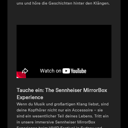
AMBEO Soundbars und Subs
uns und höre die Geschichten hinter den Klängen.
AMBEO entdecken
AMBEO Ersatzteile & Zubehör
Entdecken
Über uns
Innovationen
Tauche ein: The Sennheiser MirrorBox
Experience
Soundspace
⁠⁠Wenn du Musik und großartigen Klang liebst, sind
deine Kopfhörer nicht nur ein Accessoire – sie
sind ein wesentlicher Teil deines Lebens. Tritt ein
in unsere immersive Sennheiser MirrorBox
Support