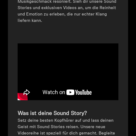
Musikgeschmack resoniert. Sieh dir unsere Sound
Stories und exklusiven Videos an, um die Reinheit
Kopfhörer-Ersatzteile & Zubehör
und Emotion zu erleben, die nur echter Klang
liefern kann.
Hearing
Hearing
TV-Kopfhörer
Ressourcen zum Thema Hören
Original-Hörteile & Zubehör
Was ist deine Sound Story?
Setz deine besten Kopfhörer auf und lass deinen
Soundbars
Geist mit Sound Stories reisen. Unsere neue
Videoreihe ist speziell für dich gemacht. Begleite