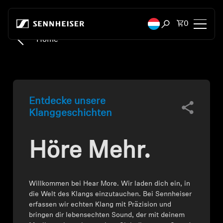
Zum Inhalt springen
Artikel i
0
Suchfenster öffn
Home
Kopfhörer
Konnektivität
Entdecke unsere
Style
Klanggeschichten
Verwendungszweck
Höre Mehr.
Serie
Willkommen bei Hear More. Wir laden dich ein, in
Bluetooth Dongles
die Welt des Klangs einzutauchen. Bei Sennheiser
erfassen wir echten Klang mit Präzision und
Empfohlene Kopfhörer
bringen dir lebensechten Sound, der mit deinem