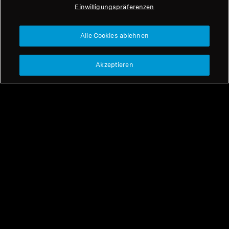
Einwilligungspräferenzen
Professionell
Nach oben
Alle Cookies ablehnen
Support
Akzeptieren
Unser Unternehmen
Impressum
Widerruf
Über uns
Globale Datenschutzrichtlinie
Karriere bei Sonova
Allgemeine
Pressekontakte
Geschäftsbedingungen für
Newsroom
Online-Verkäufe an Verbraucher
Sennheiser Consumer
Koordinierte Richtlinie zur
Markenbotschafter
Offenlegung von Schwachstellen