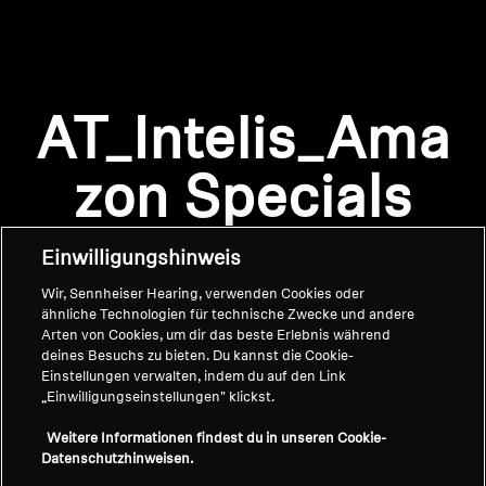
AMBEO Soundbars und Subs
AMBEO entdecken
Anmeldung erforderlich
AMBEO Ersatzteile & Zubehör
AT_Intelis_Ama
Melden Sie sich bei Ihrem Konto an, um
Produkte zu Ihrer Wunschliste hinzuzufügen und
zon Specials
Ihre zuvor gespeicherten Artikel anzuzeigen.
Entdecken
Login
Einwilligungshinweis
Über uns
Wir, Sennheiser Hearing, verwenden Cookies oder
ähnliche Technologien für technische Zwecke und andere
Innovationen
Arten von Cookies, um dir das beste Erlebnis während
deines Besuchs zu bieten. Du kannst die Cookie-
Soundspace
Einstellungen verwalten, indem du auf den Link
„Einwilligungseinstellungen" klickst.
Home
Weitere Informationen findest du in unseren Cookie-
Datenschutzhinweisen.
Support