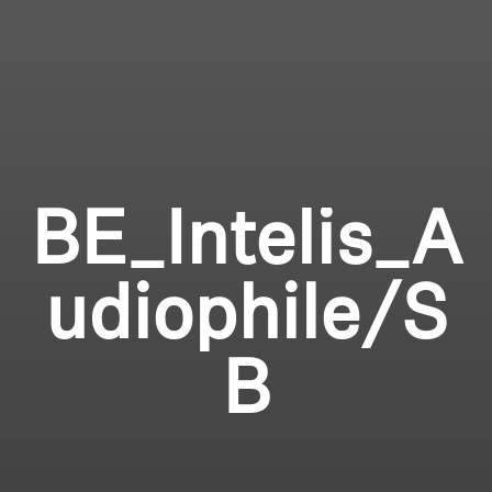
BE_Intelis_A
udiophile/S
B