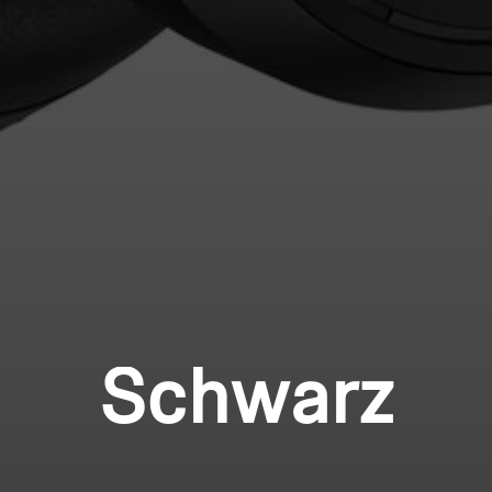
Schwarz