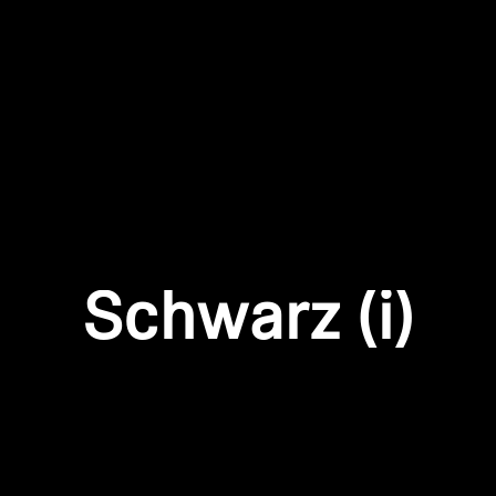
Anmeldung erforderlich
Melden Sie sich bei Ihrem Konto an, um Produkte zu Ihrer
Wunschliste hinzuzufügen und Ihre zuvor gespeicherten
Artikel anzuzeigen.
Schwarz (i)
Login