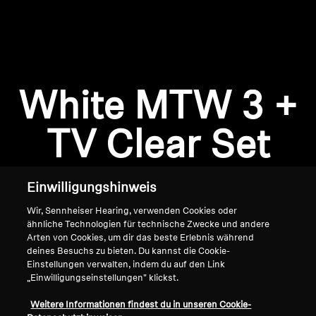
AMBEO Soundbars und Subs
AMBEO entdecken
AMBEO Ersatzteile & Zubehör
Anmeldung erforderlich
White MTW 3 +
Melden Sie sich bei Ihrem Konto an, um
Produkte zu Ihrer Wunschliste hinzuzufügen und
TV Clear Set
Entdecken
Ihre zuvor gespeicherten Artikel anzuzeigen.
Login
Über uns
Einwilligungshinweis
Innovationen
Wir, Sennheiser Hearing, verwenden Cookies oder
ähnliche Technologien für technische Zwecke und andere
Arten von Cookies, um dir das beste Erlebnis während
Soundspace
deines Besuchs zu bieten. Du kannst die Cookie-
Einstellungen verwalten, indem du auf den Link
„Einwilligungseinstellungen" klickst.
Home
Support
Weitere Informationen findest du in unseren Cookie-