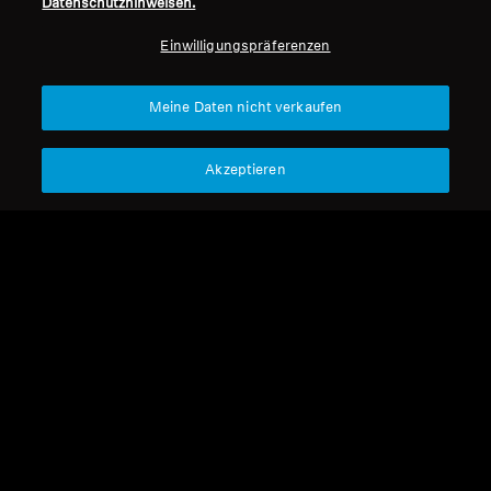
Datenschutzhinweisen.
Professionell
Einwilligungspräferenzen
Nach oben
Meine Daten nicht verkaufen
Support
Akzeptieren
Impressum
Unser Unternehmen
Über uns
Vertrag widerrufen
Karriere bei Sonova
Pressekontakte
Globale Datenschutzrichtlinie
Newsroom
Allgemeine
Sennheiser Consumer
Geschäftsbedingungen für
Markenbotschafter
Online-Verkäufe an Verbraucher
Koordinierte Richtlinie zur
Offenlegung von Schwachstellen