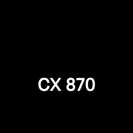
Anmeldung erforderlich
Melden Sie sich bei Ihrem Konto an, um Produkte zu Ihrer
Wunschliste hinzuzufügen und Ihre zuvor gespeicherten
Artikel anzuzeigen.
CX 870
Login