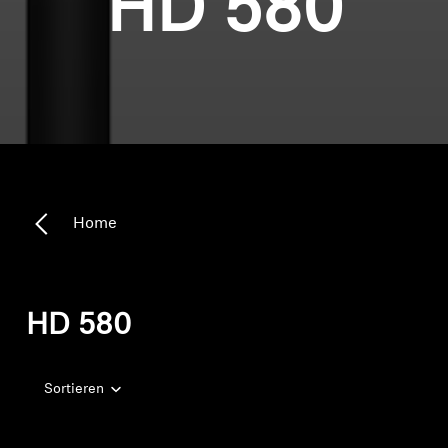
HD 580
Home
HD 580
Sortieren