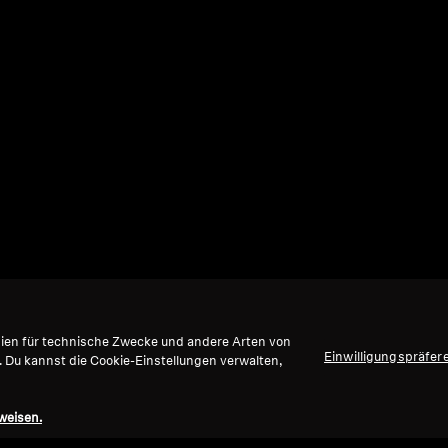
gien für technische Zwecke und andere Arten von
Einwilligungspräfer
. Du kannst die Cookie-Einstellungen verwalten,
weisen.