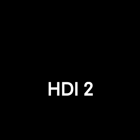
Anmeldung erforderlich
Melden Sie sich bei Ihrem Konto an, um Produkte zu Ihrer
Wunschliste hinzuzufügen und Ihre zuvor gespeicherten
Artikel anzuzeigen.
HDI 2
Login