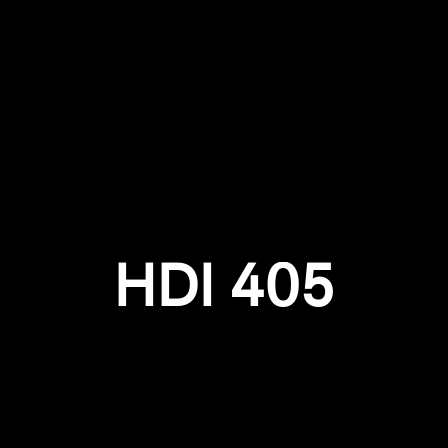
Anmeldung erforderlich
Melden Sie sich bei Ihrem Konto an, um Produkte zu Ihrer
Wunschliste hinzuzufügen und Ihre zuvor gespeicherten
Artikel anzuzeigen.
HDI 405
Login