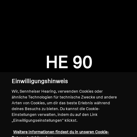
AMBEO Soundbars und Subs
AMBEO entdecken
AMBEO Ersatzteile & Zubehör
Anmeldung erforderlich
Melden Sie sich bei Ihrem Konto an, um
Produkte zu Ihrer Wunschliste hinzuzufügen und
HE 90
Entdecken
Ihre zuvor gespeicherten Artikel anzuzeigen.
Login
Über uns
Einwilligungshinweis
Innovationen
Wir, Sennheiser Hearing, verwenden Cookies oder
ähnliche Technologien für technische Zwecke und andere
Arten von Cookies, um dir das beste Erlebnis während
Soundspace
deines Besuchs zu bieten. Du kannst die Cookie-
Einstellungen verwalten, indem du auf den Link
„Einwilligungseinstellungen" klickst.
Home
Support
Weitere Informationen findest du in unseren Cookie-