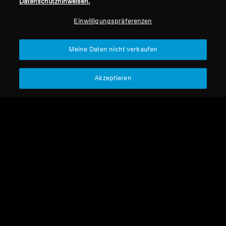
Datenschutzhinweisen.
Professionell
Einwilligungspräferenzen
Nach oben
Meine Daten nicht verkaufen
Support
Akzeptieren
Impressum
Unser Unternehmen
Über uns
Vertrag widerrufen
Karriere bei Sonova
Pressekontakte
Globale Datenschutzrichtlinie
Newsroom
Allgemeine
Sennheiser Consumer
Geschäftsbedingungen für
Markenbotschafter
Online-Verkäufe an Verbraucher
Koordinierte Richtlinie zur
Offenlegung von Schwachstellen