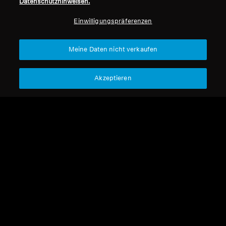
Datenschutzhinweisen.
Professionell
Einwilligungspräferenzen
Nach oben
Meine Daten nicht verkaufen
Support
Akzeptieren
Impressum
Unser Unternehmen
Über uns
Vertrag widerrufen
Karriere bei Sonova
Pressekontakte
Globale Datenschutzrichtlinie
Newsroom
Allgemeine
Sennheiser Consumer
Geschäftsbedingungen für
Markenbotschafter
Online-Verkäufe an Verbraucher
Koordinierte Richtlinie zur
Offenlegung von Schwachstellen