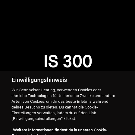
AMBEO Soundbars und Subs
AMBEO entdecken
AMBEO Ersatzteile & Zubehör
Anmeldung erforderlich
Melden Sie sich bei Ihrem Konto an, um
Produkte zu Ihrer Wunschliste hinzuzufügen und
IS 300
Entdecken
Ihre zuvor gespeicherten Artikel anzuzeigen.
Login
Über uns
Einwilligungshinweis
Innovationen
Wir, Sennheiser Hearing, verwenden Cookies oder
ähnliche Technologien für technische Zwecke und andere
Arten von Cookies, um dir das beste Erlebnis während
Soundspace
deines Besuchs zu bieten. Du kannst die Cookie-
Einstellungen verwalten, indem du auf den Link
„Einwilligungseinstellungen" klickst.
Home
Support
Weitere Informationen findest du in unseren Cookie-