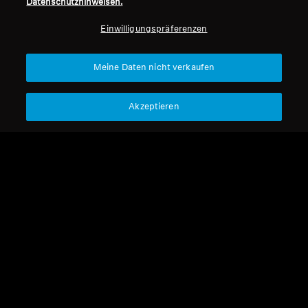
Datenschutzhinweisen.
Professionell
Einwilligungspräferenzen
Nach oben
Meine Daten nicht verkaufen
Support
Akzeptieren
Impressum
Unser Unternehmen
Über uns
Vertrag widerrufen
Karriere bei Sonova
Pressekontakte
Globale Datenschutzrichtlinie
Newsroom
Allgemeine
Sennheiser Consumer
Geschäftsbedingungen für
Markenbotschafter
Online-Verkäufe an Verbraucher
Koordinierte Richtlinie zur
Offenlegung von Schwachstellen