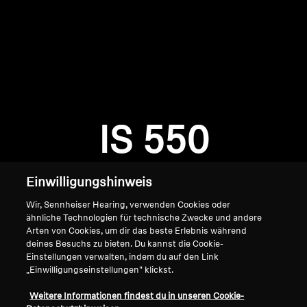
AMBEO Soundbars und Subs
AMBEO entdecken
AMBEO Ersatzteile & Zubehör
Anmeldung erforderlich
Melden Sie sich bei Ihrem Konto an, um
Produkte zu Ihrer Wunschliste hinzuzufügen und
IS 550
Entdecken
Ihre zuvor gespeicherten Artikel anzuzeigen.
Login
Über uns
Einwilligungshinweis
Innovationen
Wir, Sennheiser Hearing, verwenden Cookies oder
ähnliche Technologien für technische Zwecke und andere
Arten von Cookies, um dir das beste Erlebnis während
Soundspace
deines Besuchs zu bieten. Du kannst die Cookie-
Einstellungen verwalten, indem du auf den Link
„Einwilligungseinstellungen" klickst.
Home
Support
Weitere Informationen findest du in unseren Cookie-