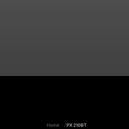
Home
PX 210BT