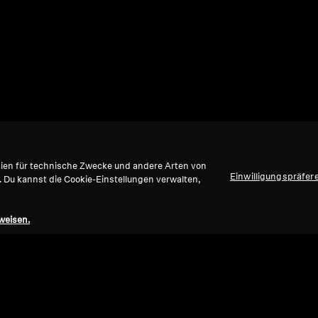
gien für technische Zwecke und andere Arten von
Einwilligungspräfer
. Du kannst die Cookie-Einstellungen verwalten,
weisen.