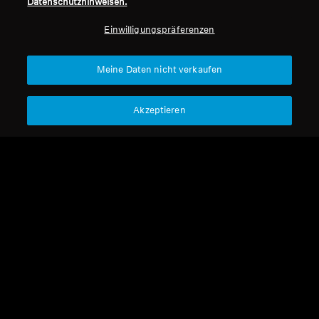
Datenschutzhinweisen.
Professionell
Einwilligungspräferenzen
Nach oben
Meine Daten nicht verkaufen
Support
Akzeptieren
Impressum
Unser Unternehmen
Über uns
Vertrag widerrufen
Karriere bei Sonova
Pressekontakte
Globale Datenschutzrichtlinie
Newsroom
Allgemeine
Sennheiser Consumer
Geschäftsbedingungen für
Markenbotschafter
Online-Verkäufe an Verbraucher
Koordinierte Richtlinie zur
Offenlegung von Schwachstellen