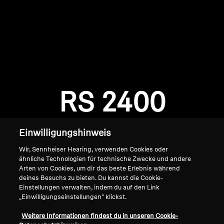
AMBEO Soundbars und Subs
AMBEO entdecken
AMBEO Ersatzteile & Zubehör
Anmeldung erforderlich
Melden Sie sich bei Ihrem Konto an, um
Produkte zu Ihrer Wunschliste hinzuzufügen und
RS 2400
Entdecken
Ihre zuvor gespeicherten Artikel anzuzeigen.
Login
Über uns
Einwilligungshinweis
Innovationen
Wir, Sennheiser Hearing, verwenden Cookies oder
ähnliche Technologien für technische Zwecke und andere
Arten von Cookies, um dir das beste Erlebnis während
Soundspace
deines Besuchs zu bieten. Du kannst die Cookie-
Einstellungen verwalten, indem du auf den Link
„Einwilligungseinstellungen" klickst.
Home
Support
Weitere Informationen findest du in unseren Cookie-