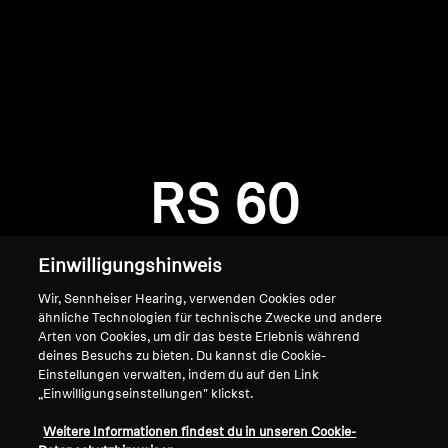
AMBEO Soundbars und Subs
AMBEO entdecken
AMBEO Ersatzteile & Zubehör
Anmeldung erforderlich
Melden Sie sich bei Ihrem Konto an, um
Produkte zu Ihrer Wunschliste hinzuzufügen und
RS 60
Entdecken
Ihre zuvor gespeicherten Artikel anzuzeigen.
Login
Über uns
Einwilligungshinweis
Innovationen
Wir, Sennheiser Hearing, verwenden Cookies oder
ähnliche Technologien für technische Zwecke und andere
Arten von Cookies, um dir das beste Erlebnis während
Soundspace
deines Besuchs zu bieten. Du kannst die Cookie-
Einstellungen verwalten, indem du auf den Link
„Einwilligungseinstellungen" klickst.
Home
Support
Weitere Informationen findest du in unseren Cookie-