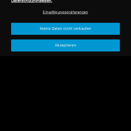
Datenschutzhinweisen.
Professionell
Einwilligungspräferenzen
Nach oben
Meine Daten nicht verkaufen
Support
Akzeptieren
Impressum
Unser Unternehmen
Über uns
Vertrag widerrufen
Karriere bei Sonova
Pressekontakte
Globale Datenschutzrichtlinie
Newsroom
Allgemeine
Sennheiser Consumer
Geschäftsbedingungen für
Markenbotschafter
Online-Verkäufe an Verbraucher
Koordinierte Richtlinie zur
Offenlegung von Schwachstellen