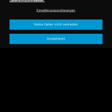
Datenschutzhinweisen.
Professionell
Einwilligungspräferenzen
Nach oben
Meine Daten nicht verkaufen
Support
Akzeptieren
Impressum
Unser Unternehmen
Über uns
Vertrag widerrufen
Karriere bei Sonova
Pressekontakte
Globale Datenschutzrichtlinie
Newsroom
Allgemeine
Sennheiser Consumer
Geschäftsbedingungen für
Markenbotschafter
Online-Verkäufe an Verbraucher
Koordinierte Richtlinie zur
Offenlegung von Schwachstellen