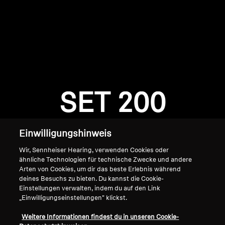
AMBEO Soundbars und Subs
AMBEO entdecken
AMBEO Ersatzteile & Zubehör
Anmeldung erforderlich
Melden Sie sich bei Ihrem Konto an, um
Produkte zu Ihrer Wunschliste hinzuzufügen und
SET 200
Entdecken
Ihre zuvor gespeicherten Artikel anzuzeigen.
Login
Über uns
Einwilligungshinweis
Innovationen
Wir, Sennheiser Hearing, verwenden Cookies oder
ähnliche Technologien für technische Zwecke und andere
Arten von Cookies, um dir das beste Erlebnis während
Soundspace
deines Besuchs zu bieten. Du kannst die Cookie-
Einstellungen verwalten, indem du auf den Link
„Einwilligungseinstellungen" klickst.
Home
Support
Weitere Informationen findest du in unseren Cookie-