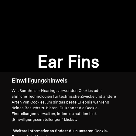
AMBEO Soundbars und Subs
AMBEO entdecken
AMBEO Ersatzteile & Zubehör
Anmeldung erforderlich
Melden Sie sich bei Ihrem Konto an, um
Produkte zu Ihrer Wunschliste hinzuzufügen und
Ear Fins
Entdecken
Ihre zuvor gespeicherten Artikel anzuzeigen.
Login
Über uns
Einwilligungshinweis
Innovationen
Wir, Sennheiser Hearing, verwenden Cookies oder
ähnliche Technologien für technische Zwecke und andere
Arten von Cookies, um dir das beste Erlebnis während
Soundspace
deines Besuchs zu bieten. Du kannst die Cookie-
Einstellungen verwalten, indem du auf den Link
„Einwilligungseinstellungen" klickst.
Home
Support
Weitere Informationen findest du in unseren Cookie-