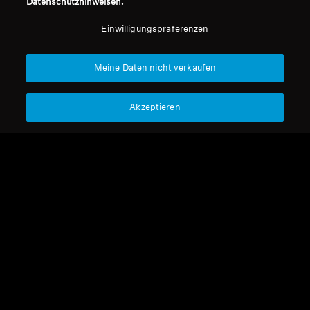
Datenschutzhinweisen.
Professionell
Einwilligungspräferenzen
Nach oben
Meine Daten nicht verkaufen
Support
Akzeptieren
Impressum
Unser Unternehmen
Über uns
Vertrag widerrufen
Karriere bei Sonova
Pressekontakte
Globale Datenschutzrichtlinie
Newsroom
Allgemeine
Sennheiser Consumer
Geschäftsbedingungen für
Markenbotschafter
Online-Verkäufe an Verbraucher
Koordinierte Richtlinie zur
Offenlegung von Schwachstellen