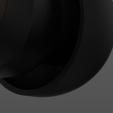
Anmeldung erforderlich
Melden Sie sich bei Ihrem Konto an, um Produkte zu Ihrer
Wunschliste hinzuzufügen und Ihre zuvor gespeicherten
Artikel anzuzeigen.
Login