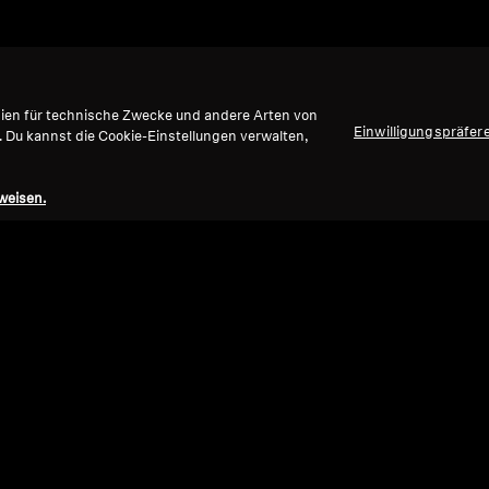
gien für technische Zwecke und andere Arten von
Einwilligungspräfer
. Du kannst die Cookie-Einstellungen verwalten,
weisen.
Ref
Refurbished
Kabel
ACC
Kabellose Kopfhörer