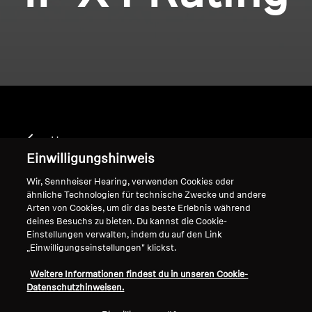
Home
Einwilligungshinweis
Wir, Sennheiser Hearing, verwenden Cookies oder
ähnliche Technologien für technische Zwecke und andere
IP X4 Rating
Arten von Cookies, um dir das beste Erlebnis während
deines Besuchs zu bieten. Du kannst die Cookie-
Einstellungen verwalten, indem du auf den Link
„Einwilligungseinstellungen" klickst.
Sortieren
Weitere Informationen findest du in unseren Cookie-
Datenschutzhinweisen.