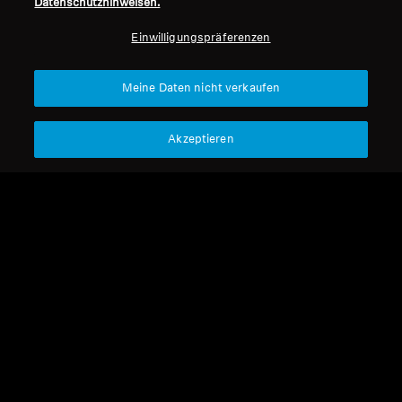
Datenschutzhinweisen.
Professionell
Einwilligungspräferenzen
Nach oben
Meine Daten nicht verkaufen
Support
Akzeptieren
Impressum
Unser Unternehmen
Über uns
Vertrag widerrufen
Karriere bei Sonova
Pressekontakte
Globale Datenschutzrichtlinie
Newsroom
Allgemeine
Sennheiser Consumer
Geschäftsbedingungen für
Markenbotschafter
Online-Verkäufe an Verbraucher
Koordinierte Richtlinie zur
Offenlegung von Schwachstellen