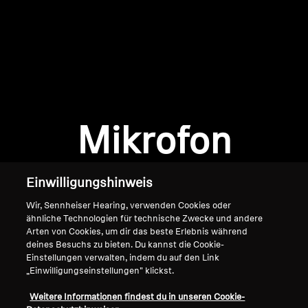
AMBEO Soundbars und Subs
AMBEO entdecken
AMBEO Ersatzteile & Zubehör
Anmeldung erforderlich
Melden Sie sich bei Ihrem Konto an, um
Produkte zu Ihrer Wunschliste hinzuzufügen und
Mikrofon
Entdecken
Ihre zuvor gespeicherten Artikel anzuzeigen.
Login
Über uns
Einwilligungshinweis
Innovationen
Wir, Sennheiser Hearing, verwenden Cookies oder
ähnliche Technologien für technische Zwecke und andere
Arten von Cookies, um dir das beste Erlebnis während
Soundspace
deines Besuchs zu bieten. Du kannst die Cookie-
Einstellungen verwalten, indem du auf den Link
„Einwilligungseinstellungen" klickst.
Home
Support
Weitere Informationen findest du in unseren Cookie-