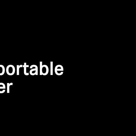
portable
er