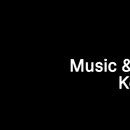
Music &
K