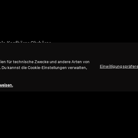
ble Kopfhörer Ohrhörer
gien für technische Zwecke und andere Arten von
Einwilligungspräfer
. Du kannst die Cookie-Einstellungen verwalten,
weisen.
Nach oben