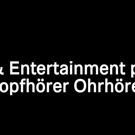
Anmeldung erforderlich
Melden Sie sich bei Ihrem Konto an, um Produkte zu Ihrer
 Entertainment 
Wunschliste hinzuzufügen und Ihre zuvor gespeicherten
Artikel anzuzeigen.
opfhörer Ohrhör
Login