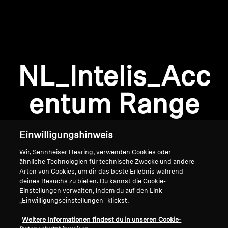
AMBEO Soundbars und Subs
AMBEO entdecken
AMBEO Ersatzteile & Zubehör
Anmeldung erforderlich
NL_Intelis_Acc
Melden Sie sich bei Ihrem Konto an, um
Produkte zu Ihrer Wunschliste hinzuzufügen und
entum Range
Entdecken
Ihre zuvor gespeicherten Artikel anzuzeigen.
Login
Über uns
Einwilligungshinweis
Innovationen
Wir, Sennheiser Hearing, verwenden Cookies oder
ähnliche Technologien für technische Zwecke und andere
Arten von Cookies, um dir das beste Erlebnis während
Soundspace
deines Besuchs zu bieten. Du kannst die Cookie-
Einstellungen verwalten, indem du auf den Link
„Einwilligungseinstellungen" klickst.
Home
Support
Weitere Informationen findest du in unseren Cookie-