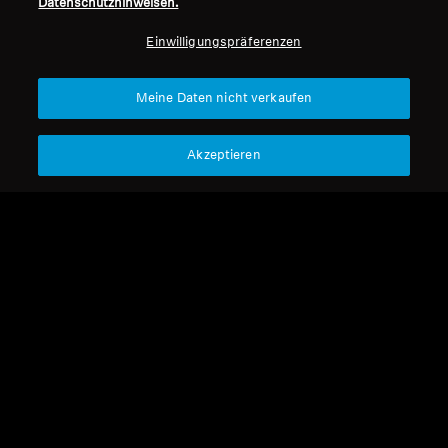
Datenschutzhinweisen.
Professionell
Einwilligungspräferenzen
Nach oben
Meine Daten nicht verkaufen
Support
Akzeptieren
Impressum
Unser Unternehmen
Über uns
Vertrag widerrufen
Karriere bei Sonova
Pressekontakte
Globale Datenschutzrichtlinie
Newsroom
Allgemeine
Sennheiser Consumer
Geschäftsbedingungen für
Markenbotschafter
Online-Verkäufe an Verbraucher
Coordinated Vulnerability
Disclosure Policy