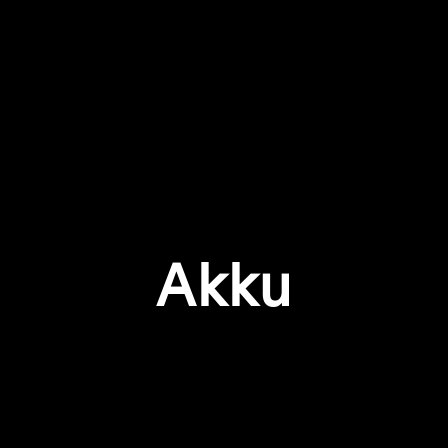
Anmeldung erforderlich
Melden Sie sich bei Ihrem Konto an, um Produkte zu Ihrer
Wunschliste hinzuzufügen und Ihre zuvor gespeicherten
Artikel anzuzeigen.
Akku
Login