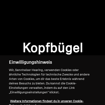
AMBEO Soundbars und Subs
AMBEO entdecken
AMBEO Ersatzteile & Zubehör
Anmeldung erforderlich
Melden Sie sich bei Ihrem Konto an, um
Produkte zu Ihrer Wunschliste hinzuzufügen und
Kopfbügel
Entdecken
Ihre zuvor gespeicherten Artikel anzuzeigen.
Login
Über uns
Einwilligungshinweis
Innovationen
Wir, Sennheiser Hearing, verwenden Cookies oder
ähnliche Technologien für technische Zwecke und andere
Arten von Cookies, um dir das beste Erlebnis während
Soundspace
deines Besuchs zu bieten. Du kannst die Cookie-
Einstellungen verwalten, indem du auf den Link
„Einwilligungseinstellungen" klickst.
Home
Support
Weitere Informationen findest du in unseren Cookie-