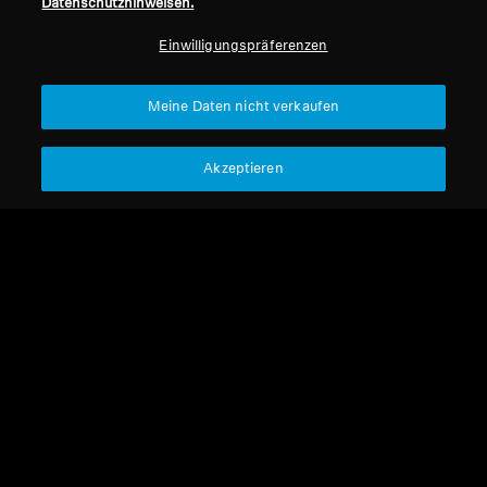
Datenschutzhinweisen.
Professionell
Einwilligungspräferenzen
Nach oben
Meine Daten nicht verkaufen
Support
Akzeptieren
Impressum
Unser Unternehmen
Über uns
Vertrag widerrufen
Karriere bei Sonova
Pressekontakte
Globale Datenschutzrichtlinie
Newsroom
Allgemeine
Sennheiser Consumer
Geschäftsbedingungen für
Markenbotschafter
Online-Verkäufe an Verbraucher
Koordinierte Richtlinie zur
Offenlegung von Schwachstellen