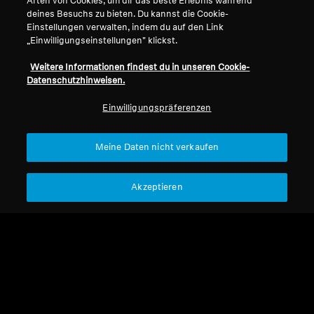
Arten von Cookies, um dir das beste Erlebnis während
deines Besuchs zu bieten. Du kannst die Cookie-
Professionell
Einstellungen verwalten, indem du auf den Link
Home
„Einwilligungseinstellungen" klickst.
Weitere Informationen findest du in unseren Cookie-
Datenschutzhinweisen.
Friends & Family. Ein herzliches Willkommen
Einwilligungspräferenzen
von unserer Sennheiser-Familie an deine.
Meine Daten nicht verkaufen
Akzeptieren
Nach oben
Support
Impressum
Unser Unternehmen
Über uns