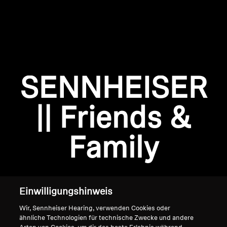
AMBEO Soundbars und Subs
AMBEO entdecken
AMBEO Ersatzteile & Zubehör
SENNHEISER
Anmeldung erforderlich
Entdecken
Melden Sie sich bei Ihrem Konto an, um
|| Friends &
Produkte zu Ihrer Wunschliste hinzuzufügen und
Über uns
Ihre zuvor gespeicherten Artikel anzuzeigen.
Family
Login
Innovationen
Soundspace
Einwilligungshinweis
Wir, Sennheiser Hearing, verwenden Cookies oder
Support
ähnliche Technologien für technische Zwecke und andere