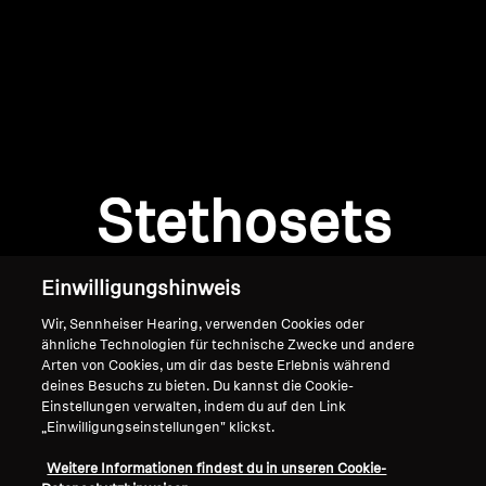
AMBEO Soundbars und Subs
AMBEO entdecken
AMBEO Ersatzteile & Zubehör
Anmeldung erforderlich
Melden Sie sich bei Ihrem Konto an, um
Produkte zu Ihrer Wunschliste hinzuzufügen und
Stethosets
Explore
Ihre zuvor gespeicherten Artikel anzuzeigen.
Login
Über uns
Einwilligungshinweis
Innovationen
Wir, Sennheiser Hearing, verwenden Cookies oder
ähnliche Technologien für technische Zwecke und andere
Arten von Cookies, um dir das beste Erlebnis während
Soundspace
deines Besuchs zu bieten. Du kannst die Cookie-
Einstellungen verwalten, indem du auf den Link
„Einwilligungseinstellungen" klickst.
Home
Support
Weitere Informationen findest du in unseren Cookie-