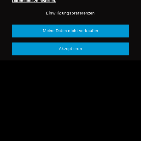
Datenschutzhinweisen.
Professionell
Einwilligungspräferenzen
Nach oben
Meine Daten nicht verkaufen
Support
Akzeptieren
Impressum
Unser Unternehmen
Über uns
Vertrag widerrufen
Karriere bei Sonova
Pressekontakte
Globale Datenschutzrichtlinie
Newsroom
Allgemeine
Sennheiser Consumer
Geschäftsbedingungen für
Markenbotschafter
Online-Verkäufe an Verbraucher
Koordinierte Richtlinie zur
Offenlegung von Schwachstellen