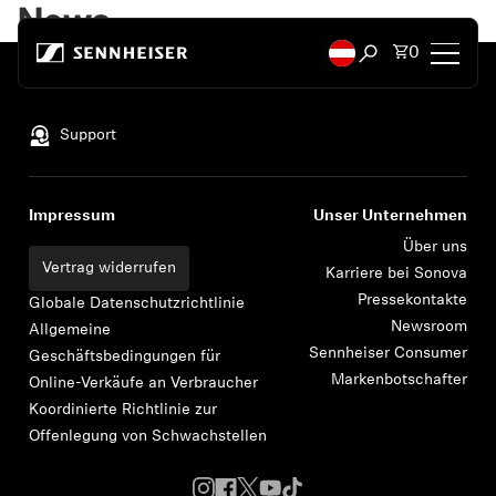
Zum Inhalt springen
News
Artikel i
0
Suchfenster öffn
Nach oben
Kopfhörer
Support
Konnektivität
Impressum
Unser Unternehmen
Style
Über uns
Vertrag widerrufen
Karriere bei Sonova
Pressekontakte
Verwendungszweck
Globale Datenschutzrichtlinie
Newsroom
Allgemeine
Sennheiser Consumer
Geschäftsbedingungen für
Serie
Markenbotschafter
Online-Verkäufe an Verbraucher
Koordinierte Richtlinie zur
Bluetooth Dongles
Offenlegung von Schwachstellen
Empfohlene Kopfhörer