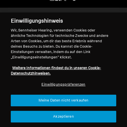
Kopfhörer-Ersatzteile & Zubehör
Impressum
Cookie-Einstellungen
Einwilligungshinweis
Erklärung zur digitalen Barrierefreiheit
Wir, Sennheiser Hearing, verwenden Cookies oder
© 2026 Sonova Consumer Hearing GmbH
Hearing
ähnliche Technologien für technische Zwecke und andere
Arten von Cookies, um dir das beste Erlebnis während
deines Besuchs zu bieten. Du kannst die Cookie-
Hearing
Wir akzeptieren:
Einstellungen verwalten, indem du auf den Link
„Einwilligungseinstellungen" klickst.
TV-Kopfhörer
Weitere Informationen findest du in unseren Cookie-
Datenschutzhinweisen.
Ressourcen zum Thema Hören
Einwilligungspräferenzen
Original-Hörteile & Zubehör
Meine Daten nicht verkaufen
Soundbars
Akzeptieren