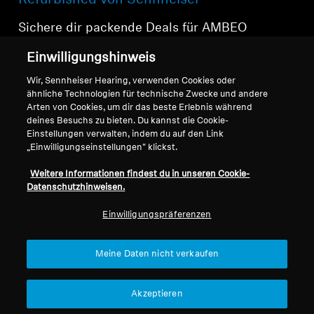
Refurbished von Sennheiser
Sichere dir packende Deals für AMBEO
Soundbars mit Refurbished Exemplaren vom
Einwilligungshinweis
Hersteller. Zudem ist jede gekaufte
Refurbished Soundbar ein weiterer Beitrag zur
Wir, Sennheiser Hearing, verwenden Cookies oder
Reduzierung von Elektroschrott und ein
ähnliche Technologien für technische Zwecke und andere
Arten von Cookies, um dir das beste Erlebnis während
Zeichen für Nachhaltigkeit.
deines Besuchs zu bieten. Du kannst die Cookie-
Einstellungen verwalten, indem du auf den Link
„Einwilligungseinstellungen" klickst.
Weitere Informationen findest du in unseren Cookie-
Refurbished Soundbars und
Datenschutzhinweisen.
Subs
Einwilligungspräferenzen
Meine Daten nicht verkaufen
Sortieren
Akzeptieren