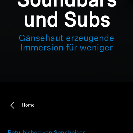
Soundbars
und Subs
Gänsehaut erzeugende
Immersion für weniger
Home