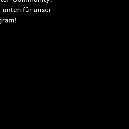
erten Community?
 unten für unser
gram!