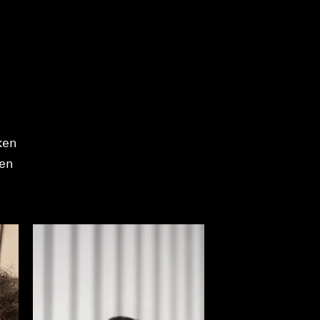
ken
ren